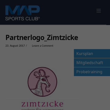
Nav
Partnerlogo_Zimtzicke
23. August 2017
Leave a Comment
Kursplan
Mitgliedschaft
Probetraining