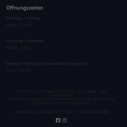
Öffnungszeiten
Montag – Freitag
06:00 – 23:00
Samstag / Sonntag
08:00 – 22:00
Gesetzl. Feiertage (Rosenmontag geschl.)
10:00 – 21:00
COPYRIGHT 2025 BY MAP SPORTS CLUB, 55116 MAINZ - DEIN
FITNESSSTUDIO
MAP SPORTS CLUB MAINZ
HAT
4,70
VON
5
STERNEN VON
289
BEWERTUNGEN
AUF
GOOGLE
|
FITNESSSTUDIO IN MAINZ
DATENSCHUTZ
IMPRESSUM
AGB
VERTRAG KÜNDIGEN