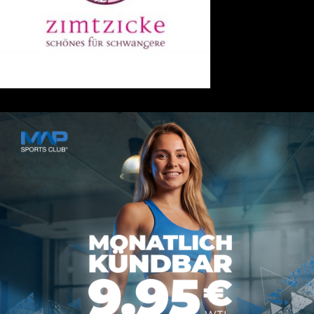
Kontakt
MAP SPORTS CLUB
Rheinstraße 4h
55116 Mainz
hallo@map-sportsclub.de
06131 / 4872610