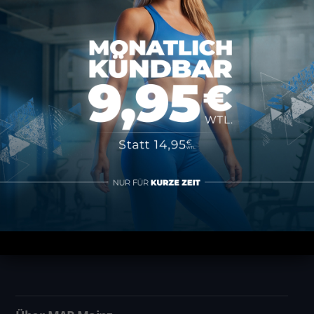
MAP SPORTS CLUB
Rheinstraße 4h
55116 Mainz
hallo@map-sportsclub.de
06131 / 4872610
Informationen
Datenschutz
Impressum
AGB
Vertrag kündigen