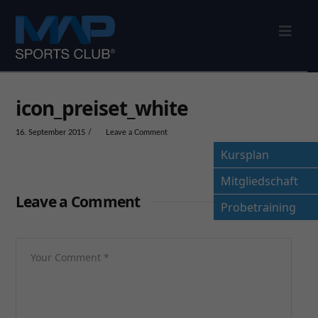
Nav
icon_preiset_white
16. September 2015
Leave a Comment
Kursplan
Mitgliedschaft
Leave a Comment
Probetraining