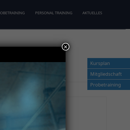
OBETRAINING
PERSONAL TRAINING
AKTUELLES
×
Kursplan
Mitgliedschaft
Probetraining