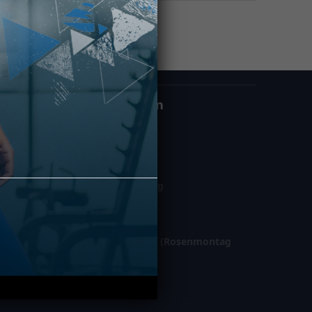
Öffnungszeiten
Montag – Freitag
06:00 – 23:00
Samstag / Sonntag
08:00 – 22:00
Gesetzl. Feiertage (Rosenmontag
geschl.)
10:00 – 21:00