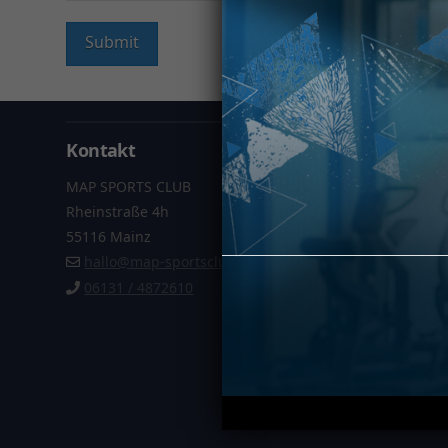
Kontakt
Informa
MAP SPORTS CLUB
Datenschu
Rheinstraße 4h
Impressu
55116 Mainz
AGB
hallo@map-sportsclub.de
Vertrag k
06131 / 4872610