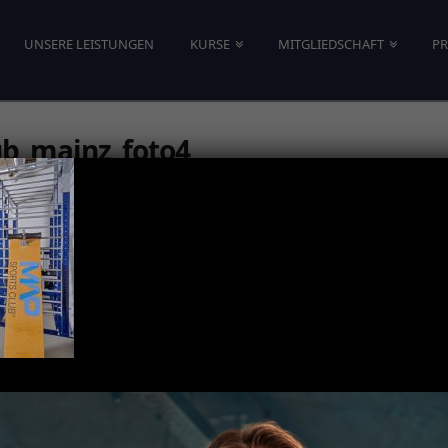
UNSERE LEISTUNGEN
KURSE
MITGLIEDSCHAFT
PR
ub_mainz_foto4