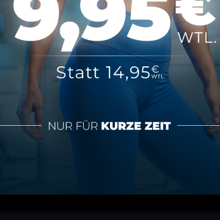
tionen
Über MAP Mainz
tz
Über MAP Sports Club
m
Kontakt
FAQ
ündigen