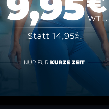
tionen
Über MAP Mainz
tz
Über MAP Sports Club
m
Kontakt
FAQ
ündigen