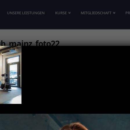
UNSERE LEISTUNGEN
KURSE
MITGLIEDSCHAFT
PR
ub_mainz_foto22