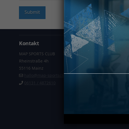
Kontakt
Informa
MAP SPORTS CLUB
Datenschu
Rheinstraße 4h
Impressu
55116 Mainz
AGB
hallo@map-sportsclub.de
Vertrag k
06131 / 4872610