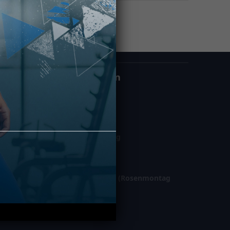
Öffnungszeiten
Montag – Freitag
06:00 – 23:00
Samstag / Sonntag
08:00 – 22:00
Gesetzl. Feiertage (Rosenmontag
geschl.)
10:00 – 21:00