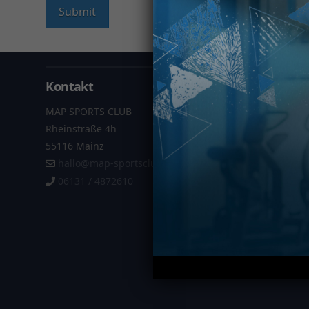
Kontakt
Informa
MAP SPORTS CLUB
Datenschu
Rheinstraße 4h
Impressu
55116 Mainz
AGB
hallo@map-sportsclub.de
Vertrag k
06131 / 4872610