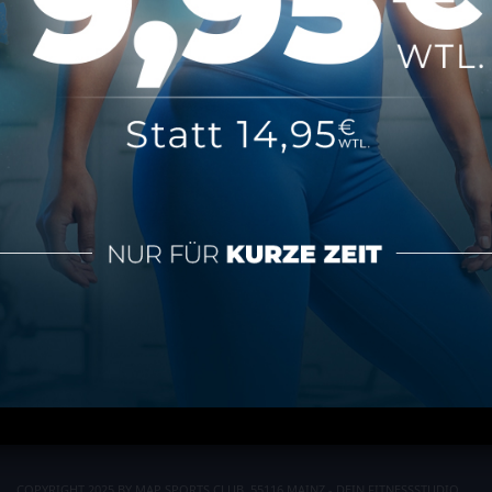
tionen
Über MAP Mainz
tz
Über MAP Sports Club
m
Kontakt
FAQ
ündigen
COPYRIGHT 2025 BY MAP SPORTS CLUB, 55116 MAINZ - DEIN FITNESSSTUDIO