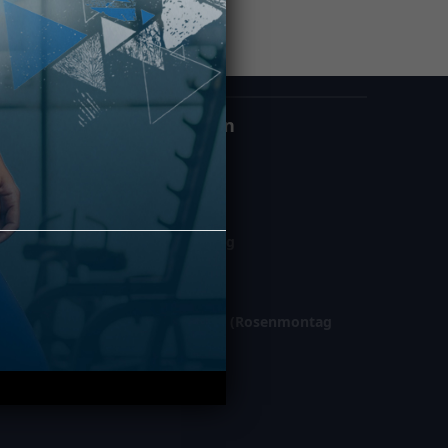
Öffnungszeiten
Montag – Freitag
06:00 – 23:00
Samstag / Sonntag
08:00 – 22:00
Gesetzl. Feiertage (Rosenmontag
geschl.)
10:00 – 21:00