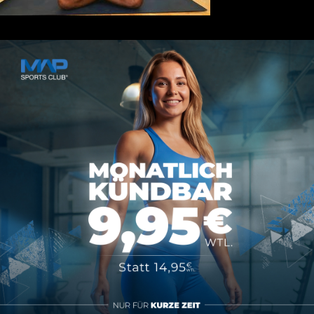
Kontakt
MAP SPORTS CLUB
Rheinstraße 4h
55116 Mainz
hallo@map-sportsclub.de
06131 / 4872610
Informationen