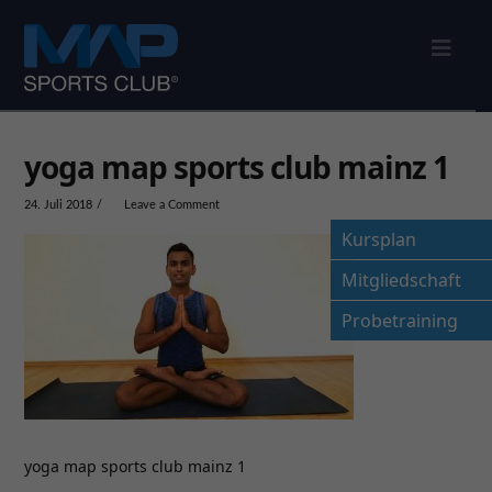
Nav
yoga map sports club mainz 1
24. Juli 2018
Leave a Comment
Kursplan
Mitgliedschaft
Probetraining
yoga map sports club mainz 1