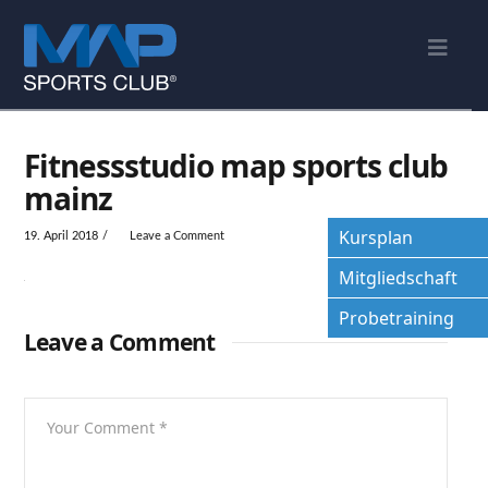
Nav
Fitnessstudio map sports club
mainz
Kursplan
19. April 2018
Leave a Comment
Mitgliedschaft
Probetraining
Leave a Comment