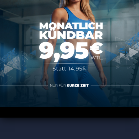
Kontakt
MAP SPORTS CLUB
Rheinstraße 4h
55116 Mainz
hallo@map-sportsclub.de
06131 / 4872610
Informationen
Datenschutz
Impressum
AGB
Vertrag kündigen