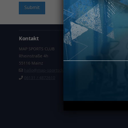
Kontakt
Informa
MAP SPORTS CLUB
Datenschu
Rheinstraße 4h
Impressu
55116 Mainz
AGB
hallo@map-sportsclub.de
Vertrag k
06131 / 4872610