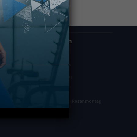
Öffnungszeiten
Montag – Freitag
06:00 – 23:00
Samstag / Sonntag
08:00 – 22:00
Gesetzl. Feiertage (Rosenmontag
geschl.)
10:00 – 21:00