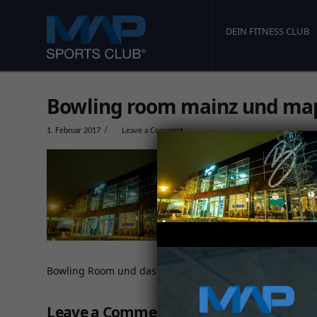
DEIN FITNESS CLUB
Bowling room mainz und map
1. Februar 2017
Leave a Comment
Bowling Room und das Fitnessstudio map Sports club in
Leave a Comment