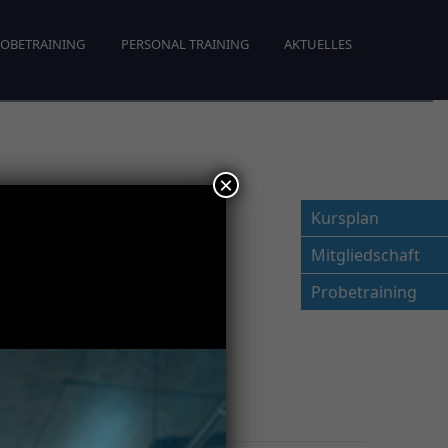
OBETRAINING
PERSONAL TRAINING
AKTUELLES
×
Kursplan
Mitgliedschaft
Probetraining