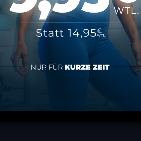
tionen
Über MAP Mainz
tz
Über MAP Sports Club
m
Kontakt
FAQ
ündigen