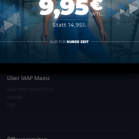
Informationen
Datenschutz
Impressum
AGB
Vertrag kündigen
Über MAP Mainz
Über MAP Sports Club
Kontakt
FAQ