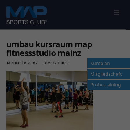
Nav
umbau kursraum map
fitnessstudio mainz
Kursplan
13. September 2016
Leave a Comment
Mitgliedschaft
Probetraining