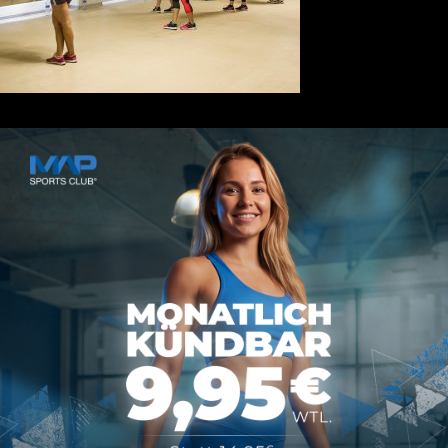
Kontakt
MAP SPORTS CLUB
Rheinstraße 4h
55116 Mainz
hallo@map-sportsclub.de
06131 / 4872610