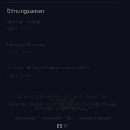
Öffnungszeiten
Montag – Freitag
06:00 – 23:00
Samstag / Sonntag
08:00 – 22:00
Gesetzl. Feiertage (Rosenmontag geschl.)
10:00 – 21:00
COPYRIGHT 2025 BY MAP SPORTS CLUB, 55116 MAINZ - DEIN
FITNESSSTUDIO
MAP SPORTS CLUB MAINZ
HAT
4,70
VON
5
STERNEN VON
289
BEWERTUNGEN
AUF
GOOGLE
|
FITNESSSTUDIO IN MAINZ
DATENSCHUTZ
IMPRESSUM
AGB
VERTRAG KÜNDIGEN