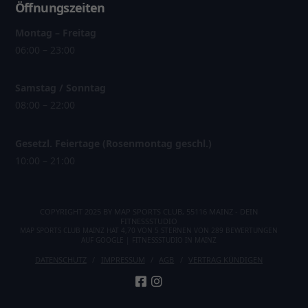
Öffnungszeiten
Montag – Freitag
06:00 – 23:00
Samstag / Sonntag
08:00 – 22:00
Gesetzl. Feiertage (Rosenmontag geschl.)
10:00 – 21:00
COPYRIGHT 2025 BY MAP SPORTS CLUB, 55116 MAINZ - DEIN
FITNESSSTUDIO
MAP SPORTS CLUB MAINZ
HAT
4,70
VON
5
STERNEN VON
289
BEWERTUNGEN
AUF
GOOGLE
|
FITNESSSTUDIO IN MAINZ
DATENSCHUTZ
IMPRESSUM
AGB
VERTRAG KÜNDIGEN