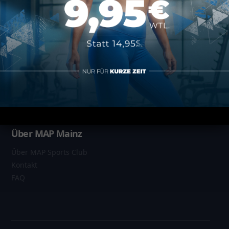
Informationen
Datenschutz
Impressum
AGB
Vertrag kündigen
Über MAP Mainz
Über MAP Sports Club
Kontakt
FAQ