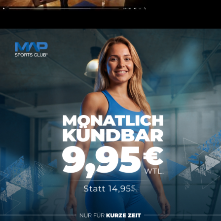
Kontakt
MAP SPORTS CLUB
Rheinstraße 4h
55116 Mainz
hallo@map-sportsclub.de
06131 / 4872610
Informationen