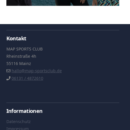
Kontakt
MAP SPORTS CLUB
Rheinstraße 4h
55116 Mainz
hallo@map-sportsclub.de
06131 / 4872610
Informationen
Datenschutz
Impressum