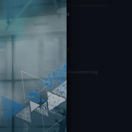
Öffnungszeiten
Montag – Freitag
06:00 – 23:00
Samstag / Sonntag
08:00 – 22:00
Gesetzl. Feiertage (Rosenmontag
geschl.)
10:00 – 21:00
IO IN MAINZ