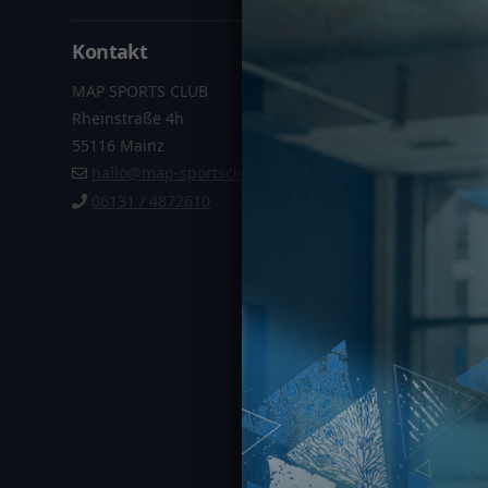
Kontakt
Informa
MAP SPORTS CLUB
Datenschu
Rheinstraße 4h
Impressu
55116 Mainz
AGB
hallo@map-sportsclub.de
Vertrag k
06131 / 4872610
MAP SPORTS C