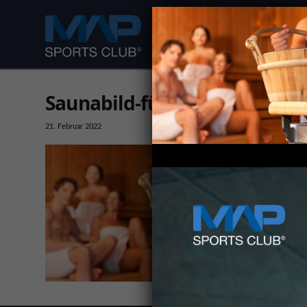
DEIN FITNESS CLUB
Saunabild-für-über-die-Slide
21. Februar 2022