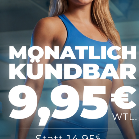
tionen
Über MAP Mainz
tz
Über MAP Sports Club
m
Kontakt
FAQ
ündigen
COPYRIGHT 2025 BY MAP SPORTS CLUB, 55116 MAINZ - DEIN FITNESSSTUDIO
LUB MAINZ
HAT
4,70
VON
5
STERNEN VON
289
BEWERTUNGEN AUF
GOOGLE
|
FITNESSSTUD
DATENSCHUTZ
IMPRESSUM
AGB
VERTRAG KÜNDIGEN