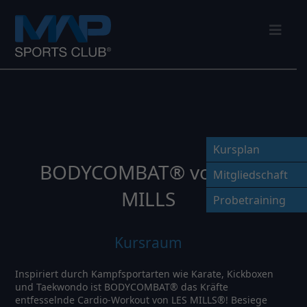
Nav
Kursplan
BODYCOMBAT® von Les
Mitgliedschaft
MILLS
Probetraining
Kursraum
Inspiriert durch Kampfsportarten wie Karate, Kickboxen
und Taekwondo ist BODYCOMBAT® das Kräfte
entfesselnde Cardio-Workout von LES MILLS®! Besiege