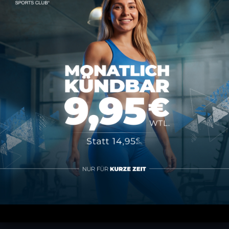
Kontakt
MAP SPORTS CLUB
Rheinstraße 4h
55116 Mainz
hallo@map-sportsclub.de
06131 / 4872610
Informationen