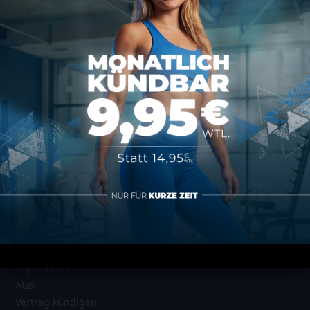
Kontakt
MAP SPORTS CLUB
Rheinstraße 4h
55116 Mainz
hallo@map-sportsclub.de
06131 / 4872610
Informationen
Datenschutz
Impressum
AGB
Vertrag kündigen