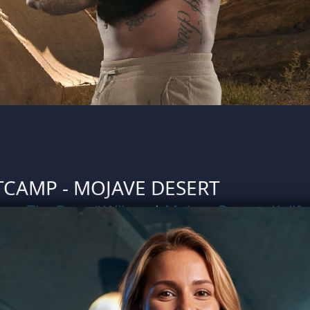
CAMP - MOJAVE DESERT
mes „The Beast“ Wilson
|
Mojave Desert, Kalif
ühend heißen Wüste Kaliforniens empfängt dich „The Beast“ zum
n Boot Camp. Abgeschnitten von der Außenwelt treibt dich der Voll
siven Bodyweight-Übungen wie Prison Squats und Spiderman Push
uten Maximum. Je härter die Belastungsphasen, umso mehr stärks
zen Körper. Gnade? Nicht für dich!