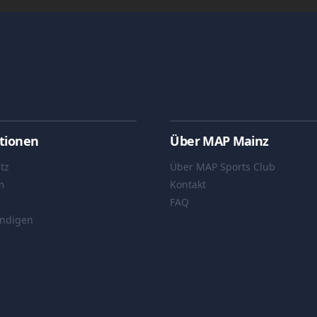
tionen
Über MAP Mainz
tz
Über MAP Sports Club
m
Kontakt
FAQ
ündigen