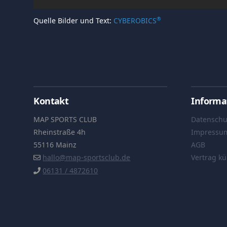
®
Quelle Bilder und Text:
CYBEROBICS
Kontakt
Informa
MAP SPORTS CLUB
Datenschu
Rheinstraße 4h
Impressu
55116 Mainz
AGB
hallo@map-sportsclub.de
Vertrag k
06131 / 4872610