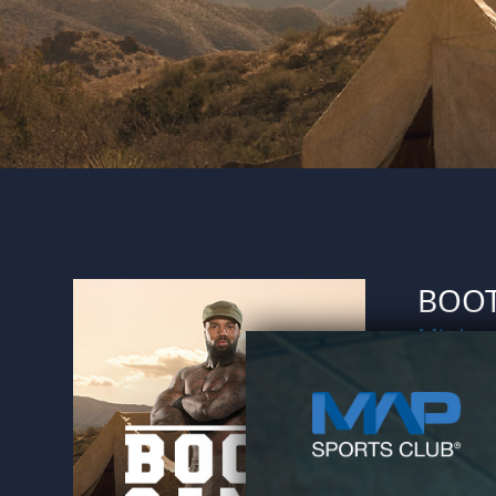
BOOT
Mit Ja
In der gl
ultimative
mit inten
zum absol
deinen gan