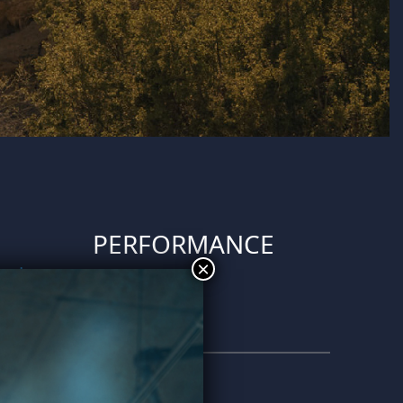
PERFORMANCE
×
ornien
KURSLÄNGE
25 Minuten
strecker
-ups
t du
TRAININGSLEVEL
Fortgeschritten