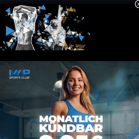
Kontakt
MAP SPORTS CLUB
Rheinstraße 4h
55116 Mainz
hallo@map-sportsclub.de
06131 / 4872610
Informationen
Datenschutz
Impressum
AGB
Vertrag kündigen