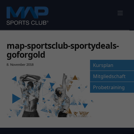
Nav
map-sportsclub-sportydeals-
goforgold
Kursplan
8. November 2018
Mitgliedschaft
Probetraining