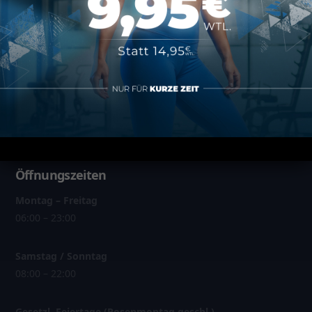
Über MAP Mainz
Über MAP Sports Club
Kontakt
FAQ
Öffnungszeiten
Montag – Freitag
06:00 – 23:00
Samstag / Sonntag
08:00 – 22:00
Gesetzl. Feiertage (Rosenmontag geschl.)