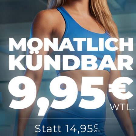
tionen
Über MAP Mainz
tz
Über MAP Sports Club
m
Kontakt
FAQ
ündigen
COPYRIGHT 2025 BY MAP SPORTS CLUB, 55116 MAINZ - DEIN FITNESSSTUDIO
LUB MAINZ
HAT
4,70
VON
5
STERNEN VON
289
BEWERTUNGEN AUF
GOOGLE
|
FITNESSSTUD
DATENSCHUTZ
IMPRESSUM
AGB
VERTRAG KÜNDIGEN