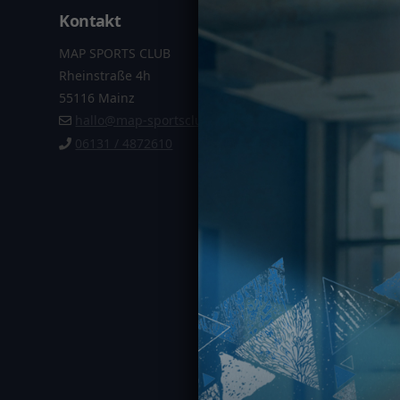
Kontakt
Informa
MAP SPORTS CLUB
Datenschu
Rheinstraße 4h
Impressu
55116 Mainz
AGB
hallo@map-sportsclub.de
Vertrag k
06131 / 4872610
MAP SPORTS C