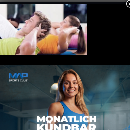
Kontakt
MAP SPORTS CLUB
Rheinstraße 4h
55116 Mainz
hallo@map-sportsclub.de
06131 / 4872610
Informationen
Datenschutz
Impressum
AGB
Vertrag kündigen