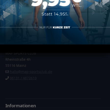
®
Quelle Bilder und Text:
CYBEROBICS
Kontakt
MAP SPORTS CLUB
Rheinstraße 4h
55116 Mainz
hallo@map-sportsclub.de
06131 / 4872610
Informationen