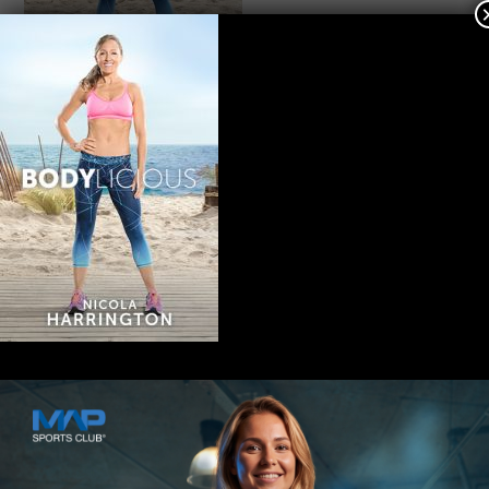
Kontakt
MAP SPORTS CLUB
Rheinstraße 4h
55116 Mainz
hallo@map-sportsclub.de
06131 / 4872610
Informationen