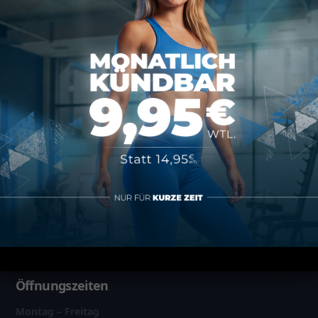
Datenschutz
Impressum
AGB
Vertrag kündigen
Über MAP Mainz
Über MAP Sports Club
Kontakt
FAQ
Öffnungszeiten
Montag – Freitag