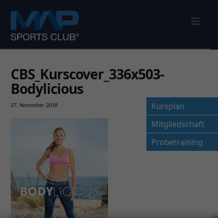
Nav
CBS_Kurscover_336x503-
Bodylicious
Kursplan
27. November 2018
Mitgliedschaft
Probetraining