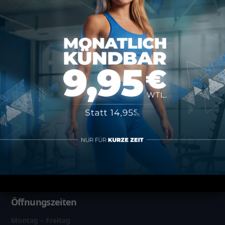
Datenschutz
Impressum
AGB
Vertrag kündigen
Über MAP Mainz
Über MAP Sports Club
Kontakt
FAQ
Öffnungszeiten
Montag – Freitag