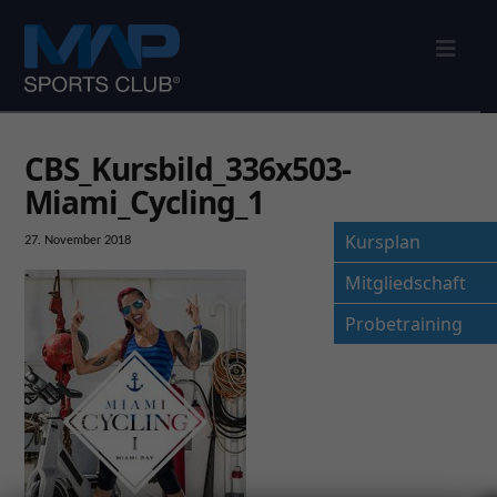
Nav
CBS_Kursbild_336x503-
Miami_Cycling_1
Kursplan
27. November 2018
Mitgliedschaft
Probetraining