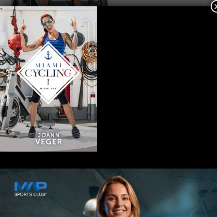
Kontakt
MAP SPORTS CLUB
Rheinstraße 4h
55116 Mainz
hallo@map-sportsclub.de
06131 / 4872610
Informationen