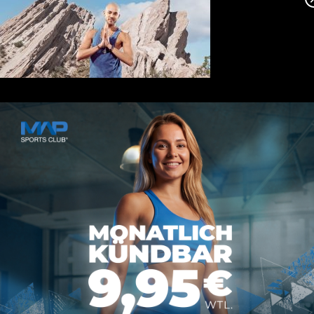
Rheinstraße 4h
55116 Mainz
hallo@map-sportsclub.de
06131 / 4872610
Informationen
Datenschutz
Impressum
AGB
Vertrag kündigen
Über MAP Mainz