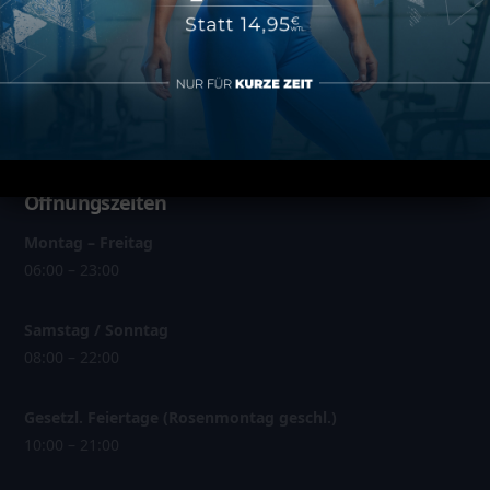
Über MAP Sports Club
Kontakt
FAQ
Öffnungszeiten
Montag – Freitag
06:00 – 23:00
Samstag / Sonntag
08:00 – 22:00
Gesetzl. Feiertage (Rosenmontag geschl.)
10:00 – 21:00