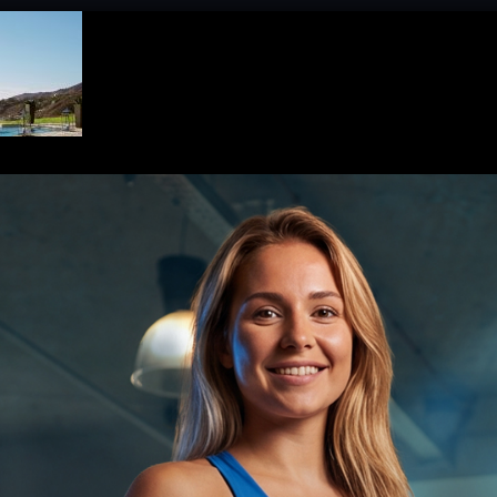
UNSERE LEISTUNGEN
KURSE
MITGLIEDSCHAFT
PR
yBlast
tionen
Über MAP Mainz
tz
Über MAP Sports Club