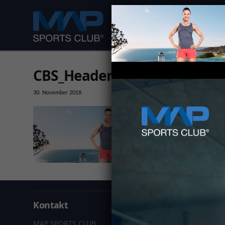
DEIN FITNESS CLUB
CBS_Header_Kursdetail_Boot
30. November 2018
Kontakt
Informa
MAP SPORTS CLUB
Datenschu