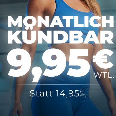
m
Kontakt
FAQ
ündigen
COPYRIGHT 2025 BY MAP SPORTS CLUB, 55116 MAINZ - DEIN FITNESSSTUDIO
LUB MAINZ
HAT
4,70
VON
5
STERNEN VON
289
BEWERTUNGEN AUF
GOOGLE
|
FITNESSSTUD
DATENSCHUTZ
IMPRESSUM
AGB
VERTRAG KÜNDIGEN