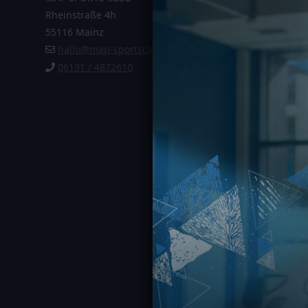
Rheinstraße 4h
Impressu
55116 Mainz
AGB
hallo@map-sportsclub.de
Vertrag k
06131 / 4872610
MAP SPORTS C