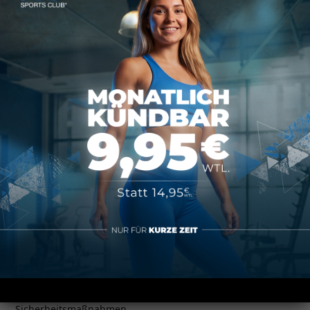
Serviceangeboten, damit Ihr auch während der
Schließung nicht auf Eure Dosis Bewegung verzichten
müsst – und die Phase der Schließung weiterhin eine
aktive Phase für Euch sein kann.
+++ Ab dem 02.11. richten wir für Euch eine
Telefonhotline von 10.00 Uhr – 17.00 Uhr von montags bis
freitags ein.
+++ Wir werden Euch regelmäßig auf dem Laufenden
halten und bei aktuellen Rückfragen stehen wir unseren
Mitgliedern selbstverständlich auch unter mz@map-
sportsclub.de zur Verfügung.
+++ UNSER EINZIGER WUNSCH AN EUCH +++
Bleibt uns auch nach dem Lockdown treu und vertraut
weiterhin auf unsere praxisorientierten Hygiene- und
Sicherheitsmaßnahmen