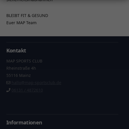
BLEIBT FIT & GESUND
Euer MAP Team
Kontakt
MAP SPORTS CLUB
Rheinstraße 4h
55116 Mainz
hallo@map-sportsclub.de
06131 / 4872610
Informationen