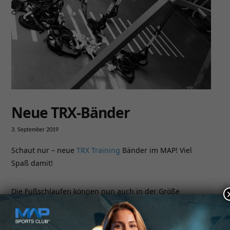
Neue TRX-Bänder
3. September 2019
Schaut nur – neue
TRX Training
Bänder im MAP! Viel
Spaß damit!
Die Fußschlaufen können nun auch in der Größe
angepasst werden! Kommt einfach zum MAPletiX Kurs
und probiert es aus!!