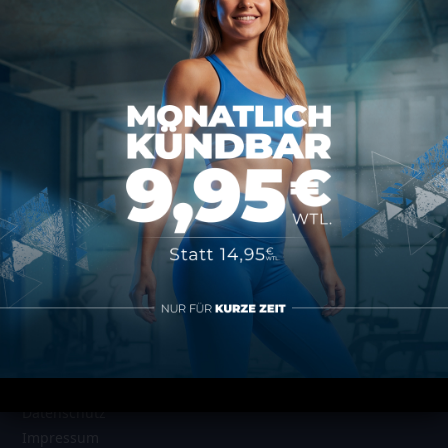
Wir freuen uns auf dich!
Kontakt
MAP SPORTS CLUB
Rheinstraße 4h
55116 Mainz
hallo@map-sportsclub.de
06131 / 4872610
Informationen
Datenschutz
Impressum