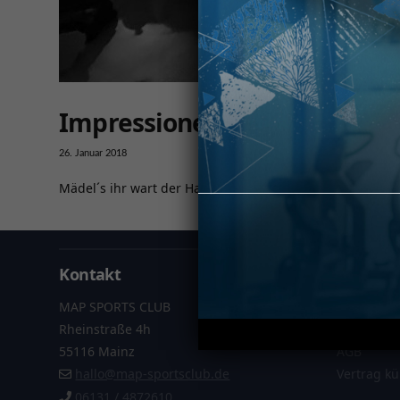
Impressionen vom gestrige
26. Januar 2018
Mädel´s ihr wart der Hammer. Nächste Woche geht es w
Kontakt
Informa
MAP SPORTS CLUB
Datenschu
Rheinstraße 4h
Impressu
55116 Mainz
AGB
hallo@map-sportsclub.de
Vertrag k
06131 / 4872610