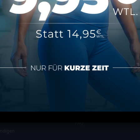
n HIP HOP KURS…
eiter…Michelle auch ein GROSSER DANK an dich…perfekter Einstieg
tionen
Über MAP Mainz
tz
Über MAP Sports Club
m
Kontakt
FAQ
ündigen