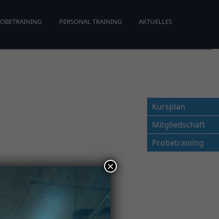
OBETRAINING
PERSONAL TRAINING
AKTUELLES
Kursplan
Mitgliedschaft
Probetraining
×