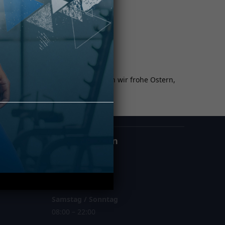
 Den „Faulen“ unter euch wünschen wir frohe Ostern,
Öffnungszeiten
Montag – Freitag
06:00 – 23:00
Samstag / Sonntag
08:00 – 22:00