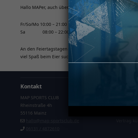
Hallo MAPer, auch über die Osterfeiertage haben wir für
Fr/So/Mo 10:00 – 21:00 Uhr
Sa 08:00 – 22:00 Uhr
An den Feiertagstagen (Fr/So/Mo) fallen alle personalis
viel Spaß beim Eier suchen 😉 und schöne Feiertage!
Kontakt
Informa
MAP SPORTS CLUB
Datenschu
Rheinstraße 4h
Impressu
55116 Mainz
AGB
hallo@map-sportsclub.de
Vertrag k
06131 / 4872610