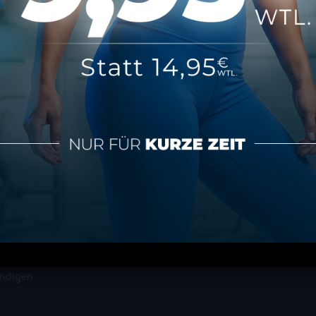
 euch geöffnet. Wer trainiert, darf sündigen 😉
ierten Kurse aus. Am Samstag finden alle Kurse wie gewohnt statt.
tionen
Über MAP Mainz
tz
Über MAP Sports Club
m
Kontakt
FAQ
ündigen