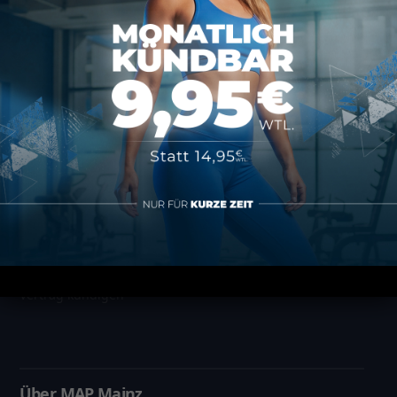
MAP SPORTS CLUB
Rheinstraße 4h
55116 Mainz
hallo@map-sportsclub.de
06131 / 4872610
Informationen
Datenschutz
Impressum
AGB
Vertrag kündigen
Über MAP Mainz