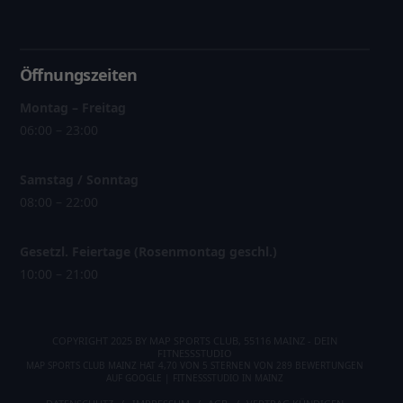
Öffnungszeiten
Montag – Freitag
06:00 – 23:00
Samstag / Sonntag
08:00 – 22:00
Gesetzl. Feiertage (Rosenmontag geschl.)
10:00 – 21:00
COPYRIGHT 2025 BY MAP SPORTS CLUB, 55116 MAINZ - DEIN
FITNESSSTUDIO
MAP SPORTS CLUB MAINZ
HAT
4,70
VON
5
STERNEN VON
289
BEWERTUNGEN
AUF
GOOGLE
|
FITNESSSTUDIO IN MAINZ