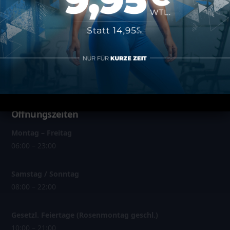
Über MAP Mainz
Über MAP Sports Club
Kontakt
FAQ
Öffnungszeiten
Montag – Freitag
06:00 – 23:00
Samstag / Sonntag
08:00 – 22:00
Gesetzl. Feiertage (Rosenmontag geschl.)
10:00 – 21:00