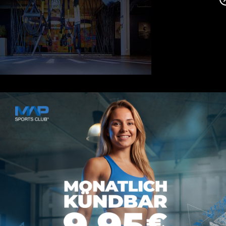
MAP SPORTS CLUB
Rheinstraße 4h
55116 Mainz
hallo@map-sportsclub.de
06131 / 4872610
Informationen
Datenschutz
Impressum
AGB
Vertrag kündigen