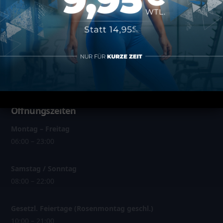
Über MAP Mainz
Über MAP Sports Club
Kontakt
FAQ
Öffnungszeiten
Montag – Freitag
06:00 – 23:00
Samstag / Sonntag
08:00 – 22:00
Gesetzl. Feiertage (Rosenmontag geschl.)
10:00 – 21:00