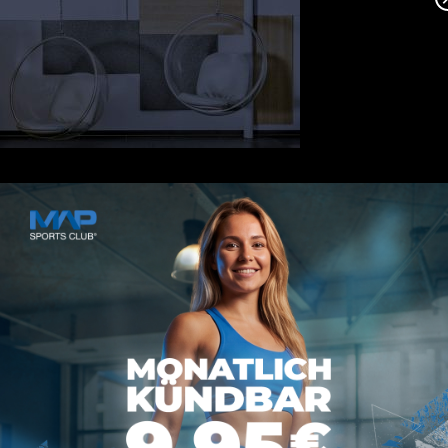
MAP SPORTS CLUB
Rheinstraße 4h
55116 Mainz
hallo@map-sportsclub.de
06131 / 4872610
Informationen
Datenschutz
Impressum
AGB
Vertrag kündigen